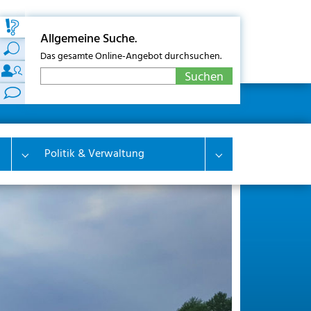
Allgemeine Suche.
Das gesamte Online-Angebot durchsuchen.
Politik & Verwaltung
Submenu for "Wirtschaft & Wohnen"
Submenu for "Polit