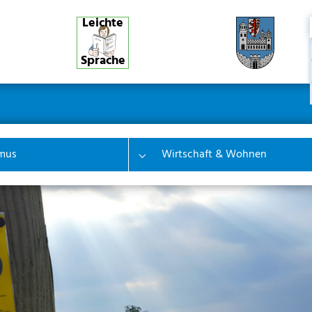
Leichte
Sprache
ner
ion
mus
Wirtschaft & Wohnen
 "Bürgerinfo & Service"
Submenu for "Tourismus"