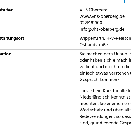
talter
VHS Oberberg
www.vhs-oberberg.de
0226181900
info@vhs-oberberg.de
taltungsort
Wipperfürth, H-V-Realsch
Ostlandstraße
mation
Sie machen gern Urlaub i
oder haben sich einfach i
verliebt und möchten di
einfach etwas verstehen 
Gespräch kommen?
Dies ist ein Kurs für alle I
Niederländisch Kenntnis
möchten. Sie erlernen ei
Wortschatz und üben all
Redewendungen, so dass S
sind, grundlegende Gespr