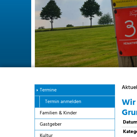
Aktuel
Termine
Wir
Termin anmelden
Gru
Familien & Kinder
Datu
Gastgeber
Kateg
Kultur