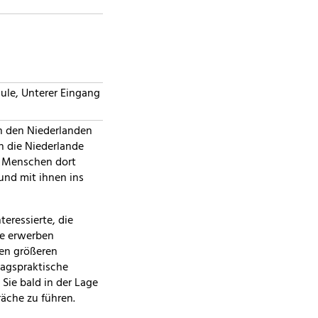
ule, Unterer Eingang
n den Niederlanden
n die Niederlande
e Menschen dort
und mit ihnen ins
nteressierte, die
se erwerben
nen größeren
tagspraktische
ie bald in der Lage
äche zu führen.