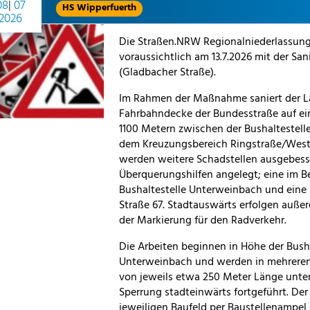
08
|
07
HS Wipperfuerth
2026
Die Straßen.NRW Regionalniederlassung
voraussichtlich am 13.7.2026 mit der Sa
(Gladbacher Straße).
Im Rahmen der Maßnahme saniert der L
Fahrbahndecke der Bundesstraße auf ei
1100 Metern zwischen der Bushaltestel
dem Kreuzungsbereich Ringstraße/West
werden weitere Schadstellen ausgebess
Überquerungshilfen angelegt; eine im Be
Bushaltestelle Unterweinbach und eine
Straße 67. Stadtauswärts erfolgen auß
der Markierung für den Radverkehr.
Die Arbeiten beginnen in Höhe der Busha
Unterweinbach und werden in mehrere
von jeweils etwa 250 Meter Länge unter
Sperrung stadteinwärts fortgeführt. Der
jeweiligen Baufeld per Baustellenampel 