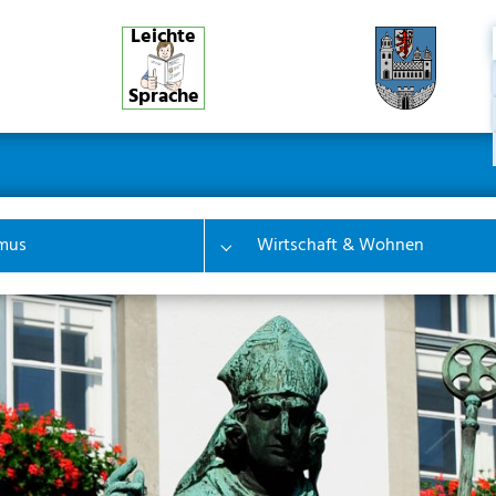
Leichte
Sprache
ner
ion
mus
Wirtschaft & Wohnen
 "Bürgerinfo & Service"
Submenu for "Tourismus"