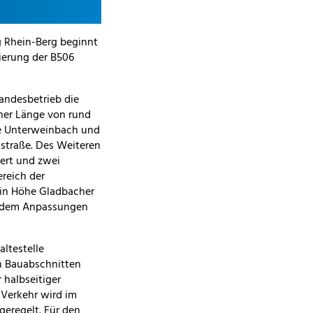
 Rhein-Berg beginnt
nierung der B506
andesbetrieb die
ner Länge von rund
le Unterweinbach und
straße. Des Weiteren
ert und zwei
reich der
 in Höhe Gladbacher
erdem Anpassungen
ltestelle
n Bauabschnitten
 halbseitiger
 Verkehr wird im
geregelt. Für den