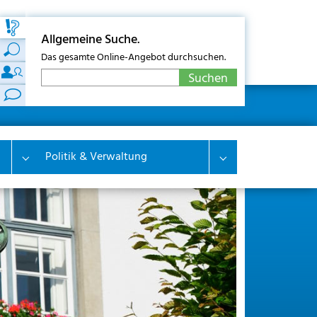
Allgemeine Suche.
Das gesamte Online-Angebot durchsuchen.
Politik & Verwaltung
Submenu for "Wirtschaft & Wohnen"
Submenu for "Polit