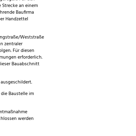
e Strecke an einem
ührende Baufirma
er Handzettel
ingstraße/Weststraße
n zentraler
lgen. Für diesen
mungen erforderlich.
dieser Bauabschnitt
ausgeschildert.
die Baustelle im
samtmaßnahme
chlossen werden