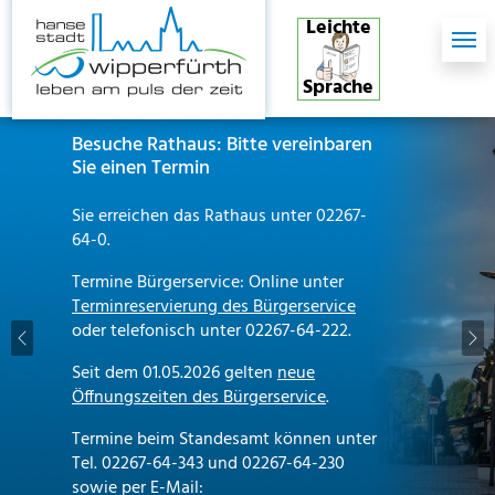
Skip to main content
Skip to page footer
Leichte
Sprache
Besuche Rathaus: Bitte vereinbaren
Sie einen Termin
Sie erreichen das Rathaus unter 02267-
64-0.
Termine Bürgerservice: Online unter
Terminreservierung des Bürgerservice
oder telefonisch unter 02267-64-222.
Previous
Ne
Seit dem 01.05.2026 gelten
neue
Öffnungszeiten des Bürgerservice
.
Termine beim Standesamt können unter
Tel. 02267-64-343 und 02267-64-230
sowie per E-Mail: