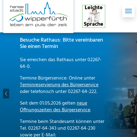
Skip to main content
Skip to page footer
Leichte
Sprache
Besuche Rathaus: Bitte vereinbaren
Sie einen Termin
Sie erreichen das Rathaus unter 02267-
64-0.
Termine Bürgerservice: Online unter
Terminreservierung des Bürgerservice
oder telefonisch unter 02267-64-222.
Previous
Ne
Seit dem 01.05.2026 gelten
neue
Öffnungszeiten des Bürgerservice
.
Termine beim Standesamt können unter
Tel. 02267-64-343 und 02267-64-230
sowie per E-Mail: