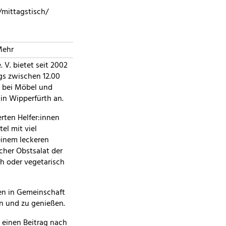
/mittagstisch/
Mehr
 V. bietet seit 2002
gs zwischen 12.00
m bei Möbel und
in Wipperfürth an.
rten Helfer:innen
el mit viel
einem leckeren
scher Obstsalat der
h oder vegetarisch
men in Gemeinschaft
en und zu genießen.
 einen Beitrag nach