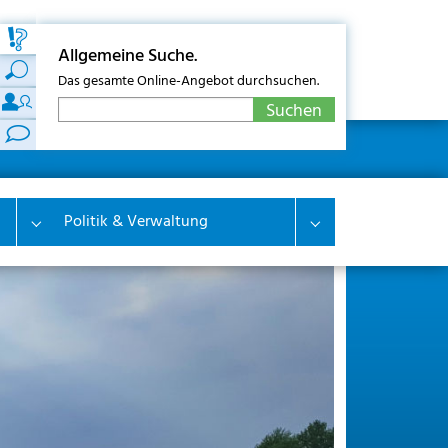
Allgemeine Suche.
Das gesamte Online-Angebot durchsuchen.
Politik & Verwaltung
Submenu for "Wirtschaft & Wohnen"
Submenu for "Polit