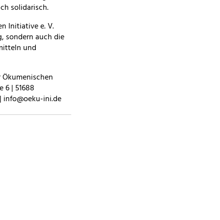
ch solidarisch.
 Initiative e. V.
g, sondern auch die
itteln und
er Ökumenischen
e 6 | 51688
| info@oeku-ini.de