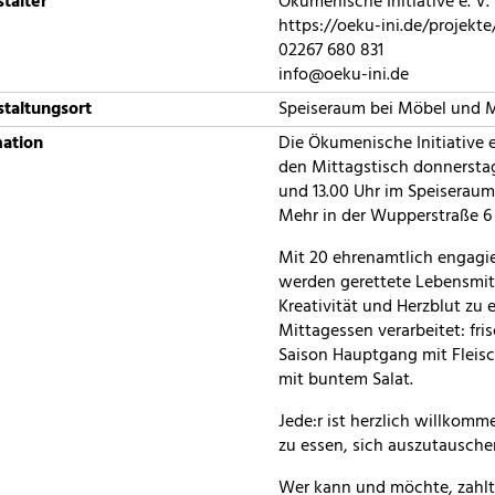
talter
Ökumenische Initiative e. V.
https://oeku-ini.de/projekte
02267 680 831
info@oeku-ini.de
taltungsort
Speiseraum bei Möbel und 
mation
Die Ökumenische Initiative e.
den Mittagstisch donnersta
und 13.00 Uhr im Speiserau
Mehr in der Wupperstraße 6 
Mit 20 ehrenamtlich engagie
werden gerettete Lebensmitt
Kreativität und Herzblut zu 
Mittagessen verarbeitet: fri
Saison Hauptgang mit Fleisc
mit buntem Salat.
Jede:r ist herzlich willkom
zu essen, sich auszutausch
Wer kann und möchte, zahlt