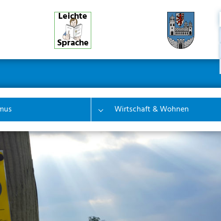
Leichte
Sprache
ner
ion
mus
Wirtschaft & Wohnen
 "Bürgerinfo & Service"
Submenu for "Tourismus"