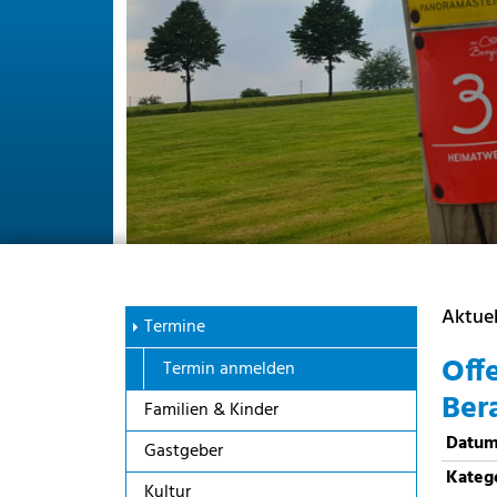
Aktuel
Termine
Off
Termin anmelden
Ber
Familien & Kinder
Datu
Gastgeber
Kateg
Kultur