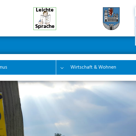
Leichte
Sprache
ner
ion
mus
Wirtschaft & Wohnen
 "Bürgerinfo & Service"
Submenu for "Tourismus"