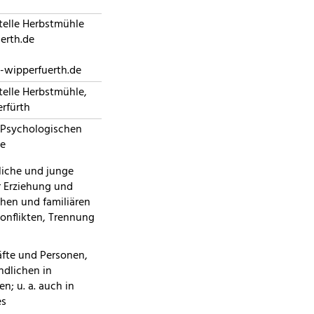
telle Herbstmühle
erth.de
-wipperfuerth.de
elle Herbstmühle,
rfürth
 Psychologischen
le
dliche und junge
r Erziehung und
chen und familiären
konflikten, Trennung
äfte und Personen,
ndlichen in
n; u. a. auch in
es