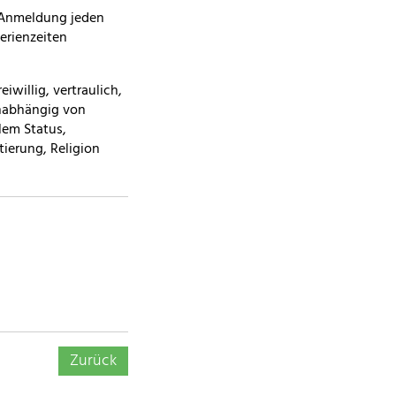
 Anmeldung jeden
erienzeiten
iwillig, vertraulich,
unabhängig von
lem Status,
tierung, Religion
Zurück