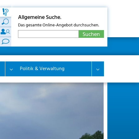
Allgemeine Suche.
Das gesamte Online-Angebot durchsuchen.
Politik & Verwaltung
Submenu for "Wirtschaft & Wohnen"
Submenu for "Polit