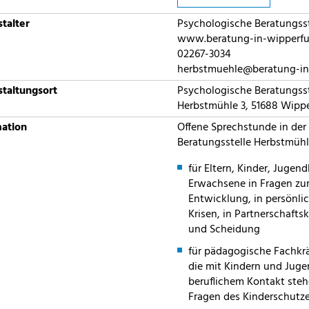
talter
Psychologische Beratungss
www.beratung-in-wipperfu
02267-3034
herbstmuehle@beratung-in
taltungsort
Psychologische Beratungsst
Herbstmühle 3, 51688 Wippe
mation
Offene Sprechstunde in der
Beratungsstelle Herbstmüh
für Eltern, Kinder, Jugen
Erwachsene in Fragen zu
Entwicklung, in persönli
Krisen, in Partnerschafts
und Scheidung
für pädagogische Fachkr
die mit Kindern und Juge
beruflichem Kontakt stehe
Fragen des Kinderschutz