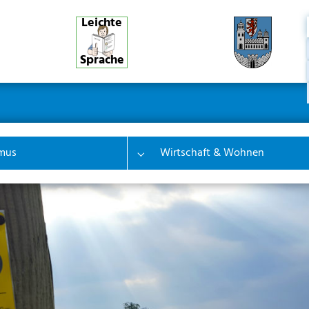
Leichte
Sprache
ner
ion
mus
Wirtschaft & Wohnen
 "Bürgerinfo & Service"
Submenu for "Tourismus"