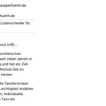
wipperfuerth.de
fuerth.de
Lüdenscheider Str.
nst trifft…
ünstlerischen
eit vielen Jahren in
 und hat ein Ziel:
festival Get on
 tanzen.
lle Tanztechniken
Leichtigkeit erzählen
. Individuelle
 Tanz ein