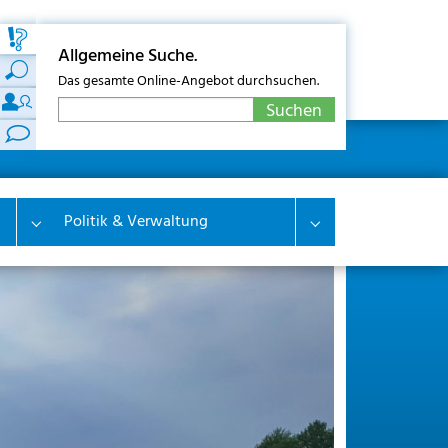
Allgemeine Suche.
Das gesamte Online-Angebot durchsuchen.
Politik & Verwaltung
Submenu for "Wirtschaft & Wohnen"
Submenu for "Polit