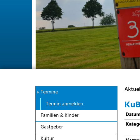
Aktuel
Termine
KuB
Termin anmelden
Datu
Familien & Kinder
Kateg
Gastgeber
Kultur