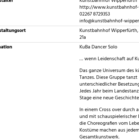
talter
Kunstbahnhof Wipperfürth
http://www.kunstbahnhof-
02267 8729353
info@kunstbahnhof-wipper
taltungsort
Kunstbahnhof Wipperfürth, 
21a
mation
KuBa Dancer Solo
… wenn Leidenschaft auf Ku
Das ganze Universum des k
Tanzes. Diese Gruppe tanzt s
unterschiedlicher Besetzung
Jedes Jahr beim Landestanz
Stage eine neue Geschichte
In einem Cross over durch a
und mit schauspielerischer 
die Choreografien vom Leben
Kostüme machen aus jedem
Gesamtkunstwerk.