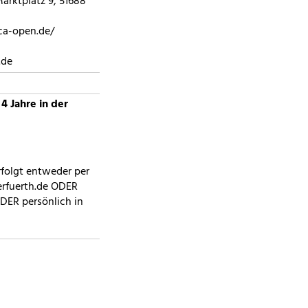
arktplatz 9, 51688
eca-open.de/
.de
 4 Jahre in der
folgt entweder per
erfuerth.de ODER
ODER persönlich in