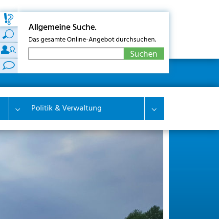
Allgemeine Suche.
Das gesamte Online-Angebot durchsuchen.
Politik & Verwaltung
Submenu for "Wirtschaft & Wohnen"
Submenu for "Polit