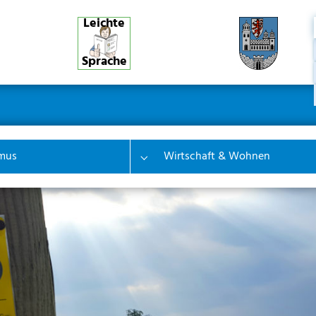
Leichte
Sprache
ner
ion
mus
Wirtschaft & Wohnen
 "Bürgerinfo & Service"
Submenu for "Tourismus"