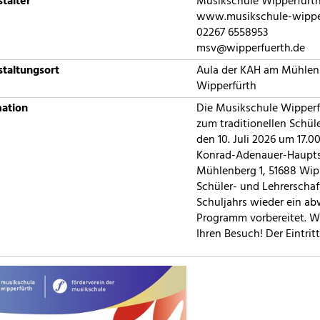
talter
Musikschule Wipperfürt
www.musikschule-wippe
02267 6558953
msv@wipperfuerth.de
taltungsort
Aula der KAH am Mühlenb
Wipperfürth
mation
Die Musikschule Wipperfü
zum traditionellen Schül
den 10. Juli 2026 um 17.00
Konrad-Adenauer-Haupt
Mühlenberg 1, 51688 Wipp
Schüler- und Lehrerscha
Schuljahrs wieder ein a
Programm vorbereitet. Wi
Ihren Besuch! Der Eintritt 