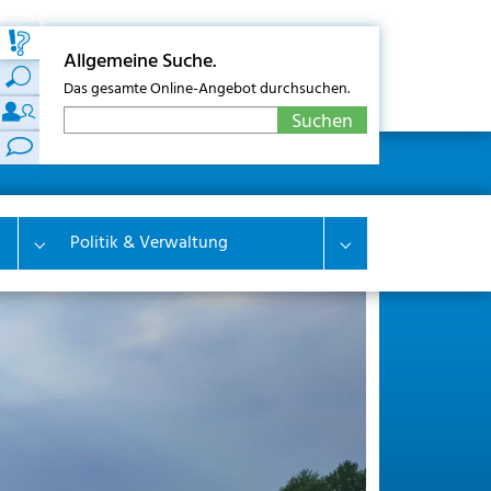
Allgemeine Suche.
Das gesamte Online-Angebot durchsuchen.
Politik & Verwaltung
Submenu for "Wirtschaft & Wohnen"
Submenu for "Polit