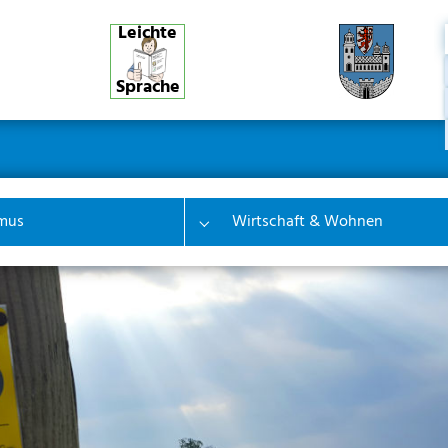
Leichte
Sprache
ner
ion
mus
Wirtschaft & Wohnen
 "Bürgerinfo & Service"
Submenu for "Tourismus"