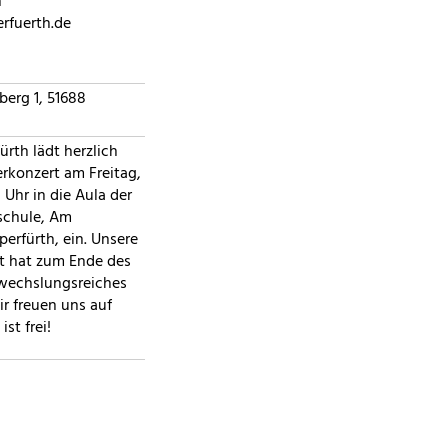
h
rfuerth.de
erg 1, 51688
rth lädt herzlich
erkonzert am Freitag,
 Uhr in die Aula der
schule, Am
erfürth, ein. Unsere
ft hat zum Ende des
bwechslungsreiches
r freuen uns auf
ist frei!