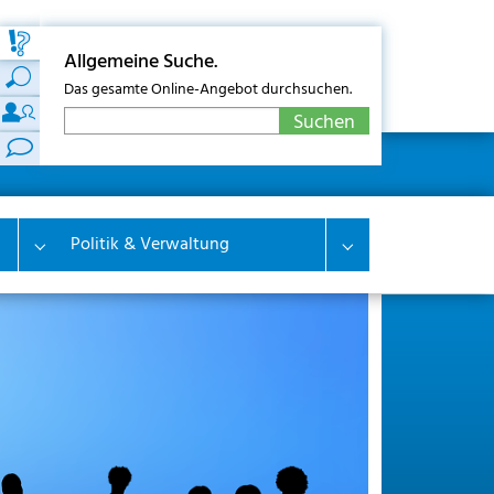
Allgemeine Suche.
Das gesamte Online-Angebot durchsuchen.
Politik & Verwaltung
Submenu for "Wirtschaft & Wohnen"
Submenu for "Polit