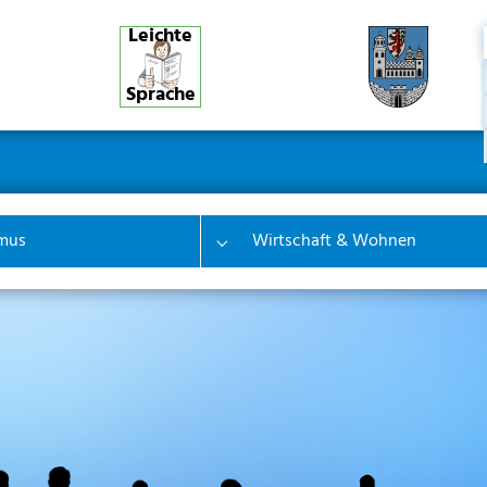
Leichte
Sprache
ner
ion
mus
Wirtschaft & Wohnen
 "Bürgerinfo & Service"
Submenu for "Tourismus"