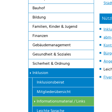
Städ
Bauhof
Bildung
Nützl
Familien, Kinder & Jugend
Inkl
Finanzen
abm-
Gebäudemanagement
Kont
Bürg
Gesundheit & Soziales
Ange
Sicherheit & Ordnung
Leic
Inklusion
Flye
Inklusionsbeirat
Mitgliederübersicht
(current)
Informationsmaterial / Links
Leichte Sprache